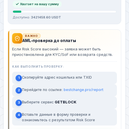
Хватает на вашу сумму
Доступно:
3421458.60 USDT
ВАЖНО
AML-проверка до оплаты
Если Risk Score высокий — заявка может быть
приостановлена для KYC/SoF или возврата средств.
КАК ВЫПОЛНИТЬ ПРОВЕРКУ:
Скопируйте адрес кошелька или TXID
1
Перейдите по ссылке:
bestchange.pro/report
2
Выберите сервис
GETBLOCK
3
Вставьте данные в форму проверки и
4
ознакомьтесь с результатом Risk Score