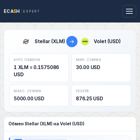
ECA
$
H
EXPERT
→
Stellar (XLM)
Volet (USD)
КУРС ОБМЕНА
МИН. СУММА
1 XLM = 0.1575086
30.00 USD
USD
МАКС. СУММА
РЕЗЕРВ
5000.00 USD
876.25 USD
Обмен Stellar (XLM) на Volet (USD)