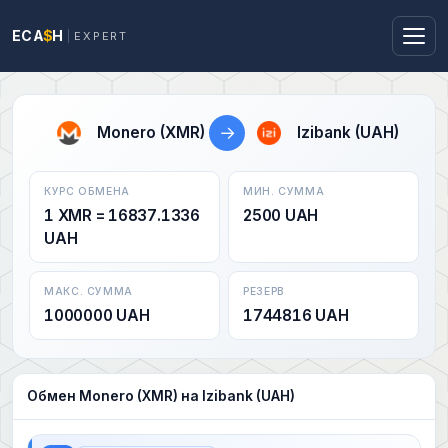
ECA
$
H
EXPERT
→
Monero (XMR)
Izibank (UAH)
КУРС ОБМЕНА
МИН. СУММА
1 XMR = 16837.1336
2500 UAH
UAH
МАКС. СУММА
РЕЗЕРВ
1000000 UAH
1744816 UAH
Обмен Monero (XMR) на Izibank (UAH)