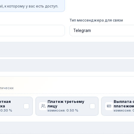
l, к которому у вас есть доступ.
Тип мессенджера для связи
тически
етная
Платеж третьему
Выплата 
ка
лицу
платежо
 0.30 %
комиссия: 0.50 %
комиссия: 