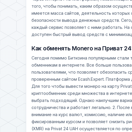
того, чтобы понимать, каким образом осуществ
имеется масса сайтов, деятельность которых 
безопасности вывода денежных средств. Сегод
каждый сервис позволяет с ними работать. На
доступен быстрый вывод средств с минимизаци
Как обменять Monero на Приват 24
Сегодня помимо Биткоина популярными стали т
обменникам в интернете. Все больше пользов
пользователями, что позволяет обезопасить с
проверенным сайтом Ecash.Expert. Платформа
Для того чтобы вывести монеро на карту Priva
криптообменник среди множества в интернете
выбрать подходящий. Однако наилучшим вариан
сотрудничества и работает легально. 2. После
внимание на курс валют, комиссию, наличие ил
фиксированным курсом и позволяет снизить рис
(XMR) на Privat 24 UAH осуществляется по оп