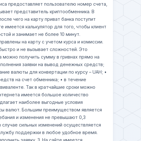
виса предоставляет пользователю номер счета,
зывает представитель криптообменника. В
после чего на карту приват банка поступит
те имеется калькулятор для того, чтобы клиент
той и занимает не более 10 минут.
равлены на карту с учетом курса и комиссии.
быстро и не вызывает сложностей. Это
а можно получить сумму в гривнах прямо на
аполнения заявки на вывод денежных средств;
ние валюты для конвертации по курсу – UAН; •
едств на счет обменника; • в течение
квиваленте. Так в кратчайшие сроки можно
интернета имеется большое количество
едлагает наиболее выгодные условия
рсы валют. Большим преимуществом является
лебания и изменения не превышают 0,3
 в случае сильных изменений осуществляется
 службу поддержки в любое удобное время.
полнить заявку. 3. На сайте имеется