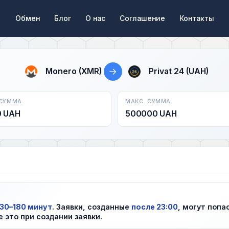
Обмен
Блог
О нас
Соглашение
Контакты
→
Monero (XMR)
Privat 24 (UAH)
 СУММА
МАКС. СУММА
0 UAH
500000 UAH
30–180 минут
. Заявки, созданные
после 23:00
, могут попа
е это при создании заявки.