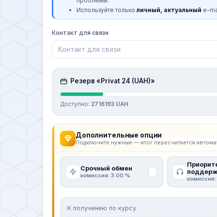
проблемы.
Используйте только
личный, актуальный
e-mai
Контакт для связи
Резерв «Privat 24 (UAH)»
Доступно:
2716193 UAH
Дополнительные опции
Подключите нужные — итог пересчитается автома
Приорит
Срочный обмен
поддерж
комиссия: 3.00 %
комиссия:
К получению по курсу