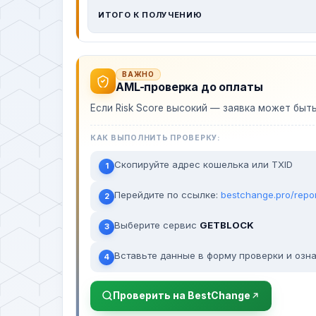
ИТОГО К ПОЛУЧЕНИЮ
ВАЖНО
AML-проверка до оплаты
Если Risk Score высокий — заявка может быт
КАК ВЫПОЛНИТЬ ПРОВЕРКУ:
Скопируйте адрес кошелька или TXID
1
Перейдите по ссылке:
bestchange.pro/repo
2
Выберите сервис
GETBLOCK
3
Вставьте данные в форму проверки и озна
4
Проверить на BestChange