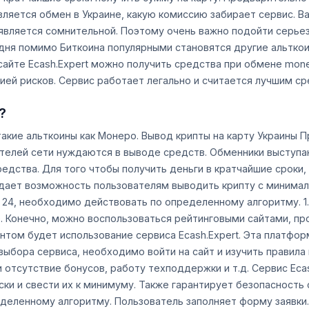
ляется обмен в Украине, какую комиссию забирает сервис. В
является сомнительной. Поэтому очень важно подойти серье
ня помимо Биткоина популярными становятся другие альткоин
 сайте Ecash.Expert можно получить средства при обмене mon
ей рисков. Сервис работает легально и считается лучшим сре
?
акие альткоины как Монеро. Вывод крипты на карту Украины П
ателей сети нуждаются в выводе средств. Обменники выступа
редства. Для того чтобы получить деньги в кратчайшие сроки
 дает возможность пользователям выводить крипту с минимал
t 24, необходимо действовать по определенному алгоритму. 1
. Конечно, можно воспользоваться рейтинговыми сайтами, пр
том будет использование сервиса Ecash.Expert. Эта платфо
 выбора сервиса, необходимо войти на сайт и изучить правила
и отсутствие бонусов, работу техподдержки и т.д. Сервис Ec
ки и свести их к минимуму. Также гарантирует безопасность
ределенному алгоритму. Пользователь заполняет форму заявки