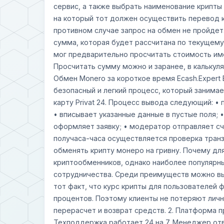
сервис, а также выбрать наименование крипты
на который тот должен осуществить перевод к
противном случае запрос на обмен не пройдет.
сумма, которая будет рассчитана по текущему 
мог предварительно просчитать стоимость име
Просчитать сумму можно и заранее, в калькуля
Обмен Monero за короткое время Ecash.Expert
безопасный и легкий процесс, который занимае
карту Privat 24. Процесс вывода следующий: •
• вписывает указанные данные в пустые поля; 
оформляет заявку; • модератор отправляет сч
получаса-часа осуществляется проверка транза
обменять крипту монеро на гривну. Почему дл
криптообменников, однако наиболее популярны
сотрудничества. Среди преимуществ можно вы
тот факт, что курс крипты для пользователей 
процентов. Поэтому клиенты не потеряют личн
перерасчет и возврат средств. 2. Платформа 
Техподдержка работает 24 на 7. Менеджер отве