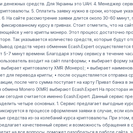
 и денежных средств. Для Украины это UAН. 4. Менеджер сер
риптовалюты. 5. Оплатить заявку нужно в сроки, которые ука
 6. На сайте рассмотрение заявки длится около 30-60 минут, 
фиксированному курсу в гривнах. Стоит отметить, что на сай
ющейся у него крипты монеро. Этот процесс достаточно прос
торе. Так указывается количество средств, которые будут отп
 Вывод средств через обменник Ecash.Expert осуществляется 
т 5-7 минут времени. Благодаря этому сервису в течение час
 пользователь входит на сайт платформы; • выбирает форму з
• выбирает криптовалюту XMR (Монеро); • выбирает наименова
ет для перевода крипты; • после осуществляется отправка ср
кции, после чего сумма поступает на карту Приват банка в э
я обмена Monero (XMR) выбирают Ecash.Expert На просторах 
м сегодня считается именно Ecash.Expert. Данный сервис пр
делить четыре основных. 1. Сервис предлагает выгодные ку
фиксируется в процессе оформления заявки в случае, если ко
ые средства из-за колебаний курса криптовалюты. При этом,
предлагает качественный сервис и возможность обращения в
тит на все вопросы, поможет разобраться в работе сайта, за