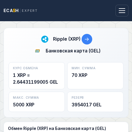
ECA
$
H
EXPERT
→
Ripple (XRP)
Банковская карта (GEL)
КУРС ОБМЕНА
МИН. СУММА
1 XRP =
70 XRP
2.64431199005 GEL
МАКС. СУММА
РЕЗЕРВ
5000 XRP
3954017 GEL
Обмен Ripple (XRP) на Банковская карта (GEL)