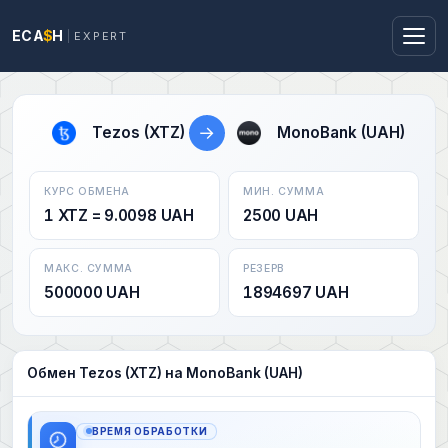
ECA
$
H
EXPERT
→
Tezos (XTZ)
MonoBank (UAH)
КУРС ОБМЕНА
МИН. СУММА
1 XTZ = 9.0098 UAH
2500 UAH
МАКС. СУММА
РЕЗЕРВ
500000 UAH
1894697 UAH
Обмен Tezos (XTZ) на MonoBank (UAH)
ВРЕМЯ ОБРАБОТКИ